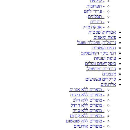
- קמחים
- תערובות
- פרורי לחם
- תבלינים
- רטבים
- אבקת מרק
אטריות\ פסטות
פיצה ומאפים
גרונולות, שיבולת שועל
דגנים וקטניות
דגני בוקר וקורנפלקס
עוגות ועוגיות
ביסקוויטים וופלים
סוכריות ומרשמלו
מבצעים
קרקרים ונשנושים
אלרגינים
- מוצרים ללא אגוזים
- מוצרים ללא ביצים
- מוצרים ללא חלב
- מוצרים ללא חרדל
- מוצרים ללא סויה
- מוצרים ללא קוקוס
- מוצרים ללא שומשום
- מוצרים אורגניים