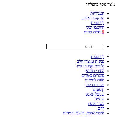
מוצר נוסף בהצלחה
קטגוריות
התקשרו אלינו
דף הבית
החשבון שלי
0
עגלת קניות
דף הבית
גבינות ומוצרי חלב
גלידות וקינוחי קיץ
מוצרי רמדאן
מוצרים כשרים
מנות לחימום
עשיר בחלבון
קופונים
שניצל\ נאגט
שתייה
כשר לפסח
לחם
מוצרי אפיה, בישול וקמחים