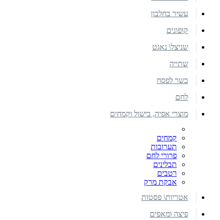
עשיר בחלבון
קופונים
שניצל\ נאגט
שתייה
כשר לפסח
לחם
מוצרי אפיה, בישול וקמחים
קמחים
תערובות
פרורי לחם
תבלינים
רטבים
אבקת מרק
אטריות\ פסטות
פיצה ומאפים