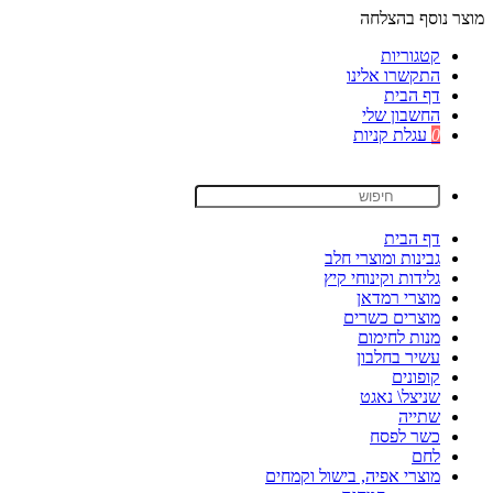
מוצר נוסף בהצלחה
קטגוריות
התקשרו אלינו
דף הבית
החשבון שלי
0
עגלת קניות
דף הבית
גבינות ומוצרי חלב
גלידות וקינוחי קיץ
מוצרי רמדאן
מוצרים כשרים
מנות לחימום
עשיר בחלבון
קופונים
שניצל\ נאגט
שתייה
כשר לפסח
לחם
מוצרי אפיה, בישול וקמחים