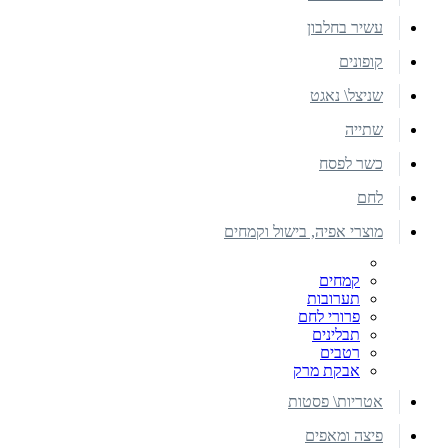
עשיר בחלבון
קופונים
שניצל\ נאגט
שתייה
כשר לפסח
לחם
מוצרי אפיה, בישול וקמחים
קמחים
תערובות
פרורי לחם
תבלינים
רטבים
אבקת מרק
אטריות\ פסטות
פיצה ומאפים