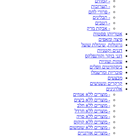
- קמחים
- תערובות
- פרורי לחם
- תבלינים
- רטבים
- אבקת מרק
אטריות\ פסטות
פיצה ומאפים
גרונולות, שיבולת שועל
דגנים וקטניות
דגני בוקר וקורנפלקס
עוגות ועוגיות
ביסקוויטים וופלים
סוכריות ומרשמלו
מבצעים
קרקרים ונשנושים
אלרגינים
- מוצרים ללא אגוזים
- מוצרים ללא ביצים
- מוצרים ללא חלב
- מוצרים ללא חרדל
- מוצרים ללא סויה
- מוצרים ללא קוקוס
- מוצרים ללא שומשום
- מוצרים אורגניים