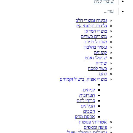
שוברי קניה
עוד...
גבינות ומוצרי חלב
גלידות וקינוחי קיץ
מוצרי רמדאן
מוצרים כשרים
מנות לחימום
עשיר בחלבון
קופונים
שניצל\ נאגט
שתייה
כשר לפסח
לחם
מוצרי אפיה, בישול וקמחים
קמחים
תערובות
פרורי לחם
תבלינים
רטבים
אבקת מרק
אטריות\ פסטות
פיצה ומאפים
גרונולות, שיבולת שועל