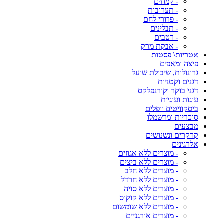
- קמחים
- תערובות
- פרורי לחם
- תבלינים
- רטבים
- אבקת מרק
אטריות\ פסטות
פיצה ומאפים
גרונולות, שיבולת שועל
דגנים וקטניות
דגני בוקר וקורנפלקס
עוגות ועוגיות
ביסקוויטים וופלים
סוכריות ומרשמלו
מבצעים
קרקרים ונשנושים
אלרגינים
- מוצרים ללא אגוזים
- מוצרים ללא ביצים
- מוצרים ללא חלב
- מוצרים ללא חרדל
- מוצרים ללא סויה
- מוצרים ללא קוקוס
- מוצרים ללא שומשום
- מוצרים אורגניים