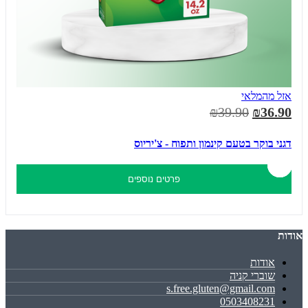
אזל מהמלאי
₪39.90
₪36.90
דגני בוקר בטעם קינמון ותפוח - צ'יריוס
פרטים נוספים
אודות
אודות
שוברי קניה
s.free.gluten@gmail.com
0503408231