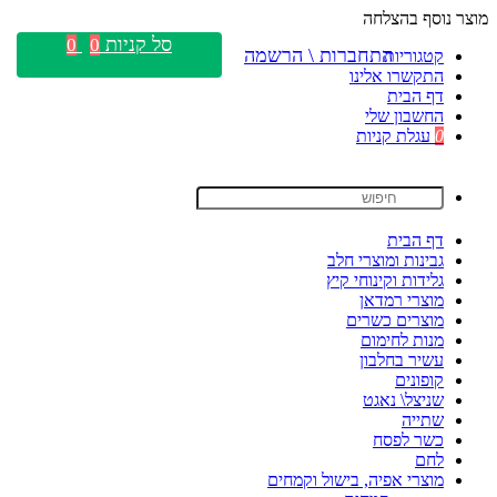
מוצר נוסף בהצלחה
סל קניות
0
0
התחברות \ הרשמה
קטגוריות
התקשרו אלינו
דף הבית
החשבון שלי
0
עגלת קניות
דף הבית
גבינות ומוצרי חלב
גלידות וקינוחי קיץ
מוצרי רמדאן
מוצרים כשרים
מנות לחימום
עשיר בחלבון
קופונים
שניצל\ נאגט
שתייה
כשר לפסח
לחם
מוצרי אפיה, בישול וקמחים