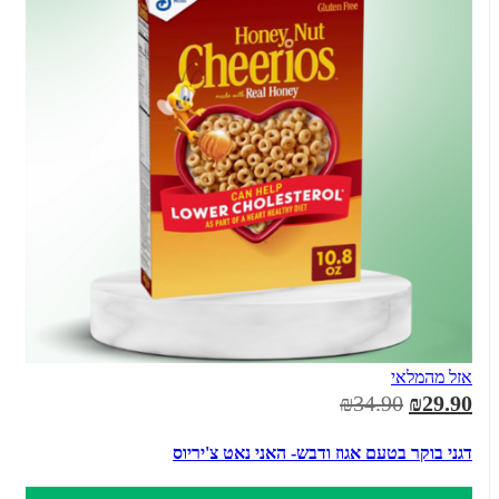
אזל מהמלאי
₪34.90
₪29.90
דגני בוקר בטעם אגוז ודבש- האני נאט צ'יריוס