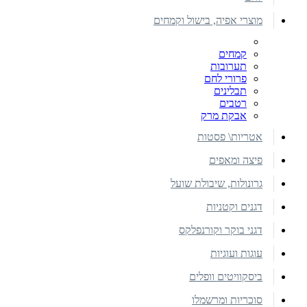
מוצרי אפיה, בישול וקמחים
קמחים
תערובות
פרורי לחם
תבלינים
רטבים
אבקת מרק
אטריות\ פסטות
פיצה ומאפים
גרונולות, שיבולת שועל
דגנים וקטניות
דגני בוקר וקורנפלקס
עוגות ועוגיות
ביסקוויטים וופלים
סוכריות ומרשמלו