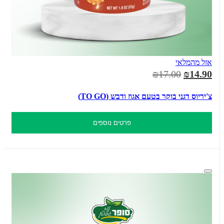
אזל מהמלאי
₪17.00
₪14.90
צ'יריוס דגני בוקר בטעם אגוז ודבש (TO GO)
פרטים נוספים