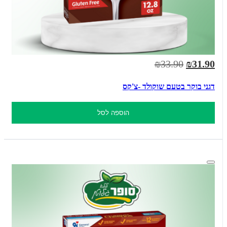
₪33.90
₪31.90
דגני בוקר בטעם שוקולד -צ'קס
הוספה לסל