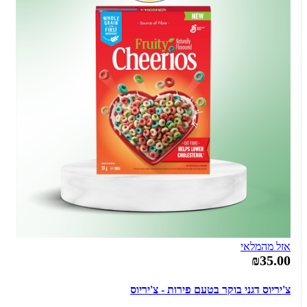
אזל מהמלאי
₪35.00
צ'יריוס דגני בוקר בטעם פירות - צ'יריוס