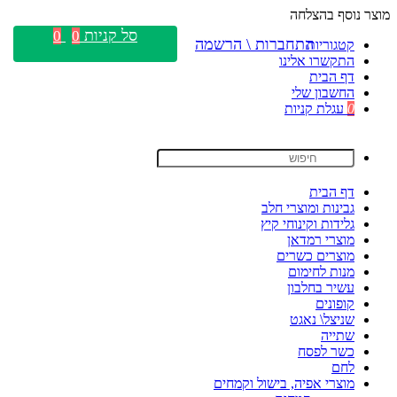
מוצר נוסף בהצלחה
סל קניות
0
0
התחברות \ הרשמה
קטגוריות
התקשרו אלינו
דף הבית
החשבון שלי
0
עגלת קניות
דף הבית
גבינות ומוצרי חלב
גלידות וקינוחי קיץ
מוצרי רמדאן
מוצרים כשרים
מנות לחימום
עשיר בחלבון
קופונים
שניצל\ נאגט
שתייה
כשר לפסח
לחם
מוצרי אפיה, בישול וקמחים