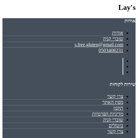
Lay's
אודות
אודות
שוברי קניה
s.free.gluten@gmail.com
0503408231
שירות לקוחות
צרו קשר
מפת האתר
תקנון
מדיניות הפרטיות
שוברי קניה
ביטולים
צרו קשר