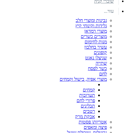
שוברי קניה
עוד...
גבינות ומוצרי חלב
גלידות וקינוחי קיץ
מוצרי רמדאן
מוצרים כשרים
מנות לחימום
עשיר בחלבון
קופונים
שניצל\ נאגט
שתייה
כשר לפסח
לחם
מוצרי אפיה, בישול וקמחים
קמחים
תערובות
פרורי לחם
תבלינים
רטבים
אבקת מרק
אטריות\ פסטות
פיצה ומאפים
גרונולות, שיבולת שועל