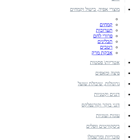
מוצרי אפיה, בישול וקמחים
קמחים
תערובות
פרורי לחם
תבלינים
רטבים
אבקת מרק
אטריות\ פסטות
פיצה ומאפים
גרונולות, שיבולת שועל
דגנים וקטניות
דגני בוקר וקורנפלקס
עוגות ועוגיות
ביסקוויטים וופלים
סוכריות ומרשמלו