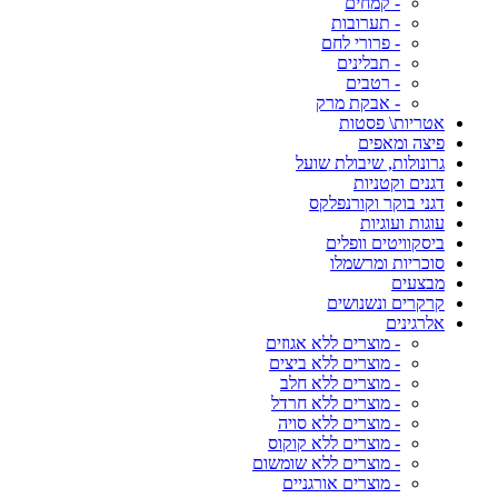
- קמחים
- תערובות
- פרורי לחם
- תבלינים
- רטבים
- אבקת מרק
אטריות\ פסטות
פיצה ומאפים
גרונולות, שיבולת שועל
דגנים וקטניות
דגני בוקר וקורנפלקס
עוגות ועוגיות
ביסקוויטים וופלים
סוכריות ומרשמלו
מבצעים
קרקרים ונשנושים
אלרגינים
- מוצרים ללא אגוזים
- מוצרים ללא ביצים
- מוצרים ללא חלב
- מוצרים ללא חרדל
- מוצרים ללא סויה
- מוצרים ללא קוקוס
- מוצרים ללא שומשום
- מוצרים אורגניים