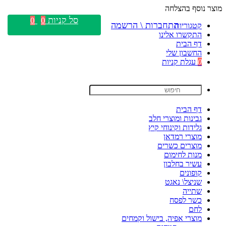
מוצר נוסף בהצלחה
סל קניות
0
0
התחברות \ הרשמה
קטגוריות
התקשרו אלינו
דף הבית
החשבון שלי
0
עגלת קניות
דף הבית
גבינות ומוצרי חלב
גלידות וקינוחי קיץ
מוצרי רמדאן
מוצרים כשרים
מנות לחימום
עשיר בחלבון
קופונים
שניצל\ נאגט
שתייה
כשר לפסח
לחם
מוצרי אפיה, בישול וקמחים