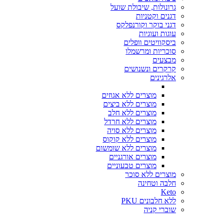
גרונולות, שיבולת שועל
דגנים וקטניות
דגני בוקר וקורנפלקס
עוגות ועוגיות
ביסקוויטים וופלים
סוכריות ומרשמלו
מבצעים
קרקרים ונשנושים
אלרגינים
מוצרים ללא אגוזים
מוצרים ללא ביצים
מוצרים ללא חלב
מוצרים ללא חרדל
מוצרים ללא סויה
מוצרים ללא קוקוס
מוצרים ללא שומשום
מוצרים אורגניים
מוצרים טבעוניים
מוצרים ללא סוכר
חלבה וטחינה
Keto
ללא חלבונים PKU
שוברי קניה