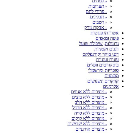
- קמחים
- תערובות
- פרורי לחם
- תבלינים
- רטבים
- אבקת מרק
אטריות\ פסטות
פיצה ומאפים
גרונולות, שיבולת שועל
דגנים וקטניות
דגני בוקר וקורנפלקס
עוגות ועוגיות
ביסקוויטים וופלים
סוכריות ומרשמלו
מבצעים
קרקרים ונשנושים
אלרגינים
- מוצרים ללא אגוזים
- מוצרים ללא ביצים
- מוצרים ללא חלב
- מוצרים ללא חרדל
- מוצרים ללא סויה
- מוצרים ללא קוקוס
- מוצרים ללא שומשום
- מוצרים אורגניים