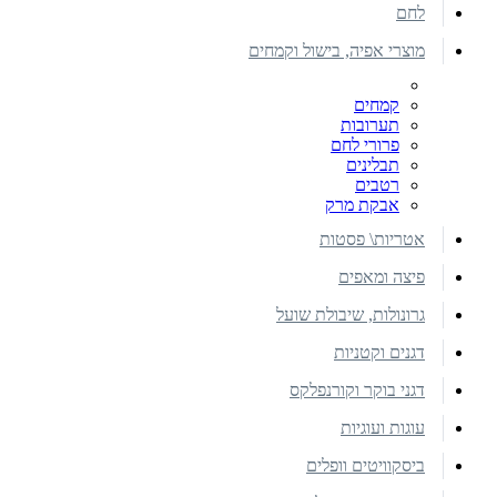
לחם
מוצרי אפיה, בישול וקמחים
קמחים
תערובות
פרורי לחם
תבלינים
רטבים
אבקת מרק
אטריות\ פסטות
פיצה ומאפים
גרונולות, שיבולת שועל
דגנים וקטניות
דגני בוקר וקורנפלקס
עוגות ועוגיות
ביסקוויטים וופלים