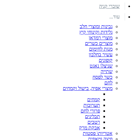
שוברי קניה
עוד...
גבינות ומוצרי חלב
גלידות וקינוחי קיץ
מוצרי רמדאן
מוצרים כשרים
מנות לחימום
עשיר בחלבון
קופונים
שניצל\ נאגט
שתייה
כשר לפסח
לחם
מוצרי אפיה, בישול וקמחים
קמחים
תערובות
פרורי לחם
תבלינים
רטבים
אבקת מרק
אטריות\ פסטות
פיצה ומאפים