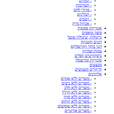
- קמחים
- תערובות
- פרורי לחם
- תבלינים
- רטבים
- אבקת מרק
אטריות\ פסטות
פיצה ומאפים
גרונולות, שיבולת שועל
דגנים וקטניות
דגני בוקר וקורנפלקס
עוגות ועוגיות
ביסקוויטים וופלים
סוכריות ומרשמלו
מבצעים
קרקרים ונשנושים
אלרגינים
- מוצרים ללא אגוזים
- מוצרים ללא ביצים
- מוצרים ללא חלב
- מוצרים ללא חרדל
- מוצרים ללא סויה
- מוצרים ללא קוקוס
- מוצרים ללא שומשום
- מוצרים אורגניים