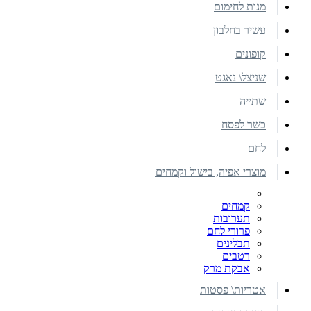
מנות לחימום
עשיר בחלבון
קופונים
שניצל\ נאגט
שתייה
כשר לפסח
לחם
מוצרי אפיה, בישול וקמחים
קמחים
תערובות
פרורי לחם
תבלינים
רטבים
אבקת מרק
אטריות\ פסטות