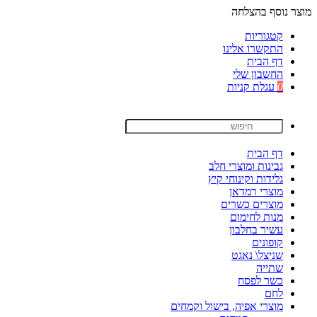
מוצר נוסף בהצלחה
קטגוריות
התקשרו אלינו
דף הבית
החשבון שלי
0
עגלת קניות
דף הבית
גבינות ומוצרי חלב
גלידות וקינוחי קיץ
מוצרי רמדאן
מוצרים כשרים
מנות לחימום
עשיר בחלבון
קופונים
שניצל\ נאגט
שתייה
כשר לפסח
לחם
מוצרי אפיה, בישול וקמחים