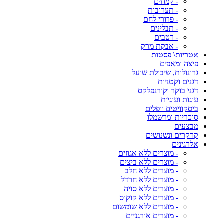
- קמחים
- תערובות
- פרורי לחם
- תבלינים
- רטבים
- אבקת מרק
אטריות\ פסטות
פיצה ומאפים
גרונולות, שיבולת שועל
דגנים וקטניות
דגני בוקר וקורנפלקס
עוגות ועוגיות
ביסקוויטים וופלים
סוכריות ומרשמלו
מבצעים
קרקרים ונשנושים
אלרגינים
- מוצרים ללא אגוזים
- מוצרים ללא ביצים
- מוצרים ללא חלב
- מוצרים ללא חרדל
- מוצרים ללא סויה
- מוצרים ללא קוקוס
- מוצרים ללא שומשום
- מוצרים אורגניים