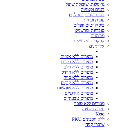
גרונולות, שיבולת שועל
דגנים וקטניות
דגני בוקר וקורנפלקס
עוגות ועוגיות
ביסקוויטים וופלים
סוכריות ומרשמלו
מבצעים
קרקרים ונשנושים
אלרגינים
מוצרים ללא אגוזים
מוצרים ללא ביצים
מוצרים ללא חלב
מוצרים ללא חרדל
מוצרים ללא סויה
מוצרים ללא קוקוס
מוצרים ללא שומשום
מוצרים אורגניים
מוצרים טבעוניים
מוצרים ללא סוכר
חלבה וטחינה
Keto
ללא חלבונים PKU
שוברי קניה