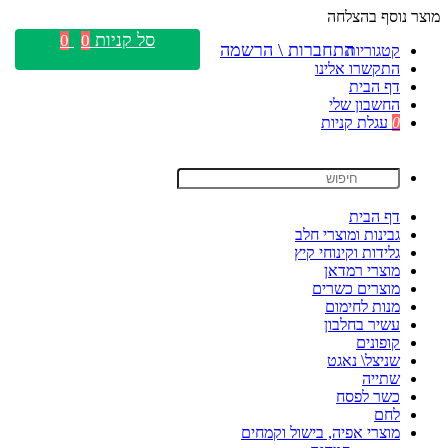
מוצר נוסף בהצלחה
סל קניות
0
0
התחברות \ הרשמה
קטגוריות
התקשרו אלינו
דף הבית
החשבון שלי
0
עגלת קניות
דף הבית
גבינות ומוצרי חלב
גלידות וקינוחי קיץ
מוצרי רמדאן
מוצרים כשרים
מנות לחימום
עשיר בחלבון
קופונים
שניצל\ נאגט
שתייה
כשר לפסח
לחם
מוצרי אפיה, בישול וקמחים