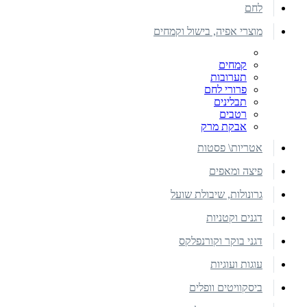
לחם
מוצרי אפיה, בישול וקמחים
קמחים
תערובות
פרורי לחם
תבלינים
רטבים
אבקת מרק
אטריות\ פסטות
פיצה ומאפים
גרונולות, שיבולת שועל
דגנים וקטניות
דגני בוקר וקורנפלקס
עוגות ועוגיות
ביסקוויטים וופלים