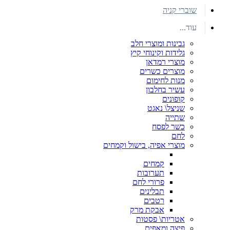
שוברי קניה
עוד...
גבינות ומוצרי חלב
גלידות וקינוחי קיץ
מוצרי רמדאן
מוצרים כשרים
מנות לחימום
עשיר בחלבון
קופונים
שניצל\ נאגט
שתייה
כשר לפסח
לחם
מוצרי אפיה, בישול וקמחים
קמחים
תערובות
פרורי לחם
תבלינים
רטבים
אבקת מרק
אטריות\ פסטות
פיצה ומאפים