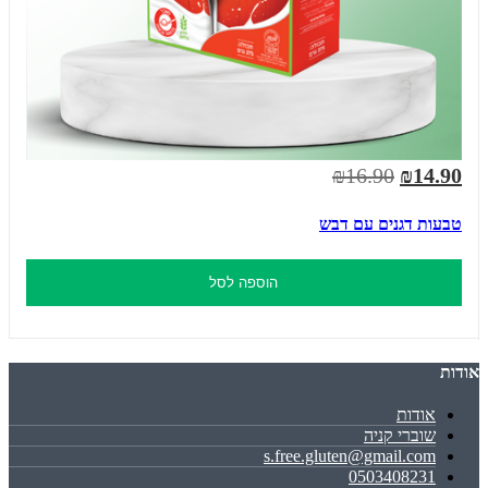
₪16.90
₪14.90
טבעות דגנים עם דבש
הוספה לסל
אודות
אודות
שוברי קניה
s.free.gluten@gmail.com
0503408231